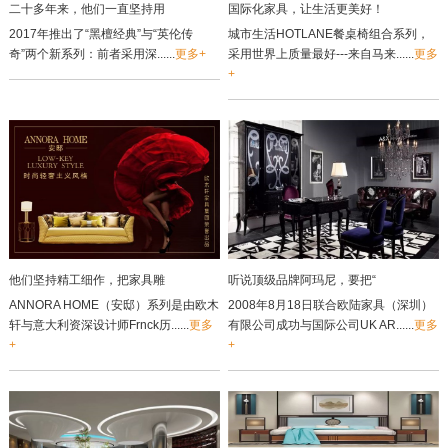
二十多年来，他们一直坚持用
国际化家具，让生活更美好！
2017年推出了“黑檀经典”与“英伦传
城市生活HOTLANE餐桌椅组合系列，
奇”两个新系列：前者采用深......
更多+
采用世界上质量最好---来自马来......
更多
+
他们坚持精工细作，把家具雕
听说顶级品牌阿玛尼，要把“
ANNORA HOME（安邸）系列是由欧木
2008年8月18日联合欧陆家具（深圳）
轩与意大利资深设计师Frnck历......
更多
有限公司成功与国际公司UK AR......
更多
+
+