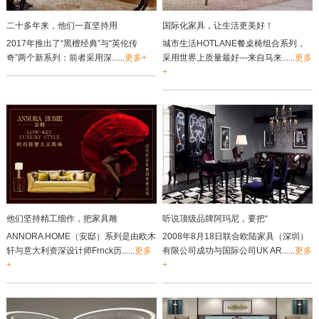
二十多年来，他们一直坚持用
国际化家具，让生活更美好！
2017年推出了“黑檀经典”与“英伦传
城市生活HOTLANE餐桌椅组合系列，
奇”两个新系列：前者采用深......
更多+
采用世界上质量最好---来自马来......
更多
+
他们坚持精工细作，把家具雕
听说顶级品牌阿玛尼，要把“
ANNORA HOME（安邸）系列是由欧木
2008年8月18日联合欧陆家具（深圳）
轩与意大利资深设计师Frnck历......
更多
有限公司成功与国际公司UK AR......
更多
+
+