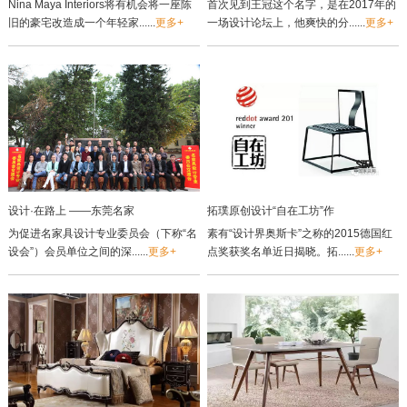
Nina Maya Interiors将有机会将一座陈
首次见到王冠这个名字，是在2017年的
旧的豪宅改造成一个年轻家......
更多+
一场设计论坛上，他爽快的分......
更多+
设计·在路上 ——东莞名家
拓璞原创设计“自在工坊”作
为促进名家具设计专业委员会（下称“名
素有“设计界奥斯卡”之称的2015德国红
设会”）会员单位之间的深......
更多+
点奖获奖名单近日揭晓。拓......
更多+