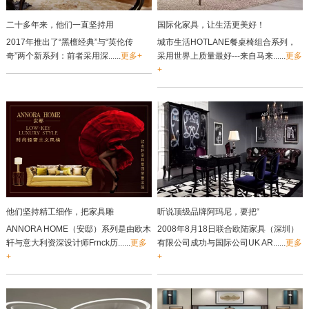
二十多年来，他们一直坚持用
国际化家具，让生活更美好！
2017年推出了“黑檀经典”与“英伦传
城市生活HOTLANE餐桌椅组合系列，
奇”两个新系列：前者采用深......
更多+
采用世界上质量最好---来自马来......
更多
+
他们坚持精工细作，把家具雕
听说顶级品牌阿玛尼，要把“
ANNORA HOME（安邸）系列是由欧木
2008年8月18日联合欧陆家具（深圳）
轩与意大利资深设计师Frnck历......
更多
有限公司成功与国际公司UK AR......
更多
+
+