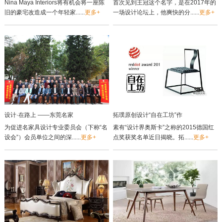
Nina Maya Interiors将有机会将一座陈
首次见到王冠这个名字，是在2017年的
旧的豪宅改造成一个年轻家......
更多+
一场设计论坛上，他爽快的分......
更多+
设计·在路上 ——东莞名家
拓璞原创设计“自在工坊”作
为促进名家具设计专业委员会（下称“名
素有“设计界奥斯卡”之称的2015德国红
设会”）会员单位之间的深......
更多+
点奖获奖名单近日揭晓。拓......
更多+