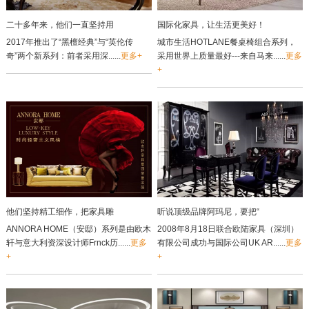
二十多年来，他们一直坚持用
国际化家具，让生活更美好！
2017年推出了“黑檀经典”与“英伦传
城市生活HOTLANE餐桌椅组合系列，
奇”两个新系列：前者采用深......
更多+
采用世界上质量最好---来自马来......
更多
+
他们坚持精工细作，把家具雕
听说顶级品牌阿玛尼，要把“
ANNORA HOME（安邸）系列是由欧木
2008年8月18日联合欧陆家具（深圳）
轩与意大利资深设计师Frnck历......
更多
有限公司成功与国际公司UK AR......
更多
+
+