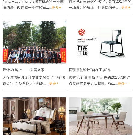
Nina Maya Interiors将有机会将一座陈
首次见到王冠这个名字，是在2017年的
旧的豪宅改造成一个年轻家......
更多+
一场设计论坛上，他爽快的分......
更多+
设计·在路上 ——东莞名家
拓璞原创设计“自在工坊”作
为促进名家具设计专业委员会（下称“名
素有“设计界奥斯卡”之称的2015德国红
设会”）会员单位之间的深......
更多+
点奖获奖名单近日揭晓。拓......
更多+